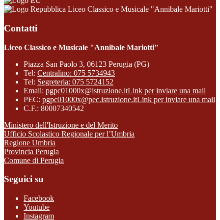
Liceo Classico e Musicale "Annibale Mariotti"
Contatti
Liceo Classico e Musicale "Annibale Mariotti"
Piazza San Paolo 3, 06123 Perugia (PG)
Tel:
Centralino: 075 5734943
Tel:
Segreteria: 075 5724152
Email:
pgpc01000x@istruzione.it
Link per inviare una mail
PEC:
pgpc01000x@pec.istruzione.it
Link per inviare una mail
C.F.: 80007340542
Ministero dell'Istruzione e del Merito
Ufficio Scolastico Regionale per l’Umbria
Regione Umbria
Provincia Perugia
Comune di Perugia
Seguici su
Facebook
Youtube
Instagram