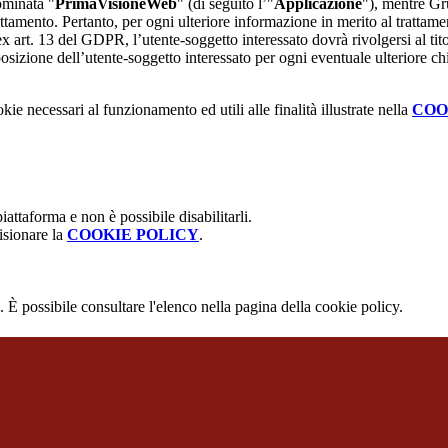
ominata "
PrimaVisioneWeb
" (di seguito l’"
Applicazione
"), mentre G
attamento. Pertanto, per ogni ulteriore informazione in merito al trattame
 ex art. 13 del GDPR, l’utente-soggetto interessato dovrà rivolgersi al tito
sizione dell’utente-soggetto interessato per ogni eventuale ulteriore ch
kie necessari al funzionamento ed utili alle finalità illustrate nella
COO
attaforma e non è possibile disabilitarli.
isionare la
COOKIE POLICY
.
 È possibile consultare l'elenco nella pagina della cookie policy.