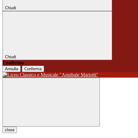
Chiudi
Chiudi
Conferma
Annulla
Conferma
close