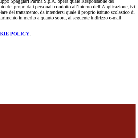
ruppo Spaggiari Parma S.p.A. opera quale Responsabile del
nto dei propri dati personali condotto all’interno dell’Applicazione, ivi
lare del trattamento, da intendersi quale il proprio istituto scolastico di
iarimento in merito a quanto sopra, al seguente indirizzo e-mail
KIE POLICY
.