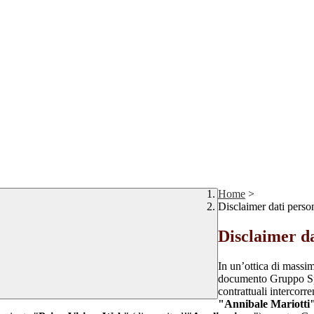
Home
>
Disclaimer dati perso
Disclaimer da
In un’ottica di massim
documento Gruppo Spag
contrattuali intercor
"Annibale Mariotti