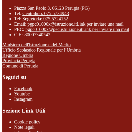
Piazza San Paolo 3, 06123 Perugia (PG)
Tel:
Centralino: 075 5734943
Tel:
Segreteria: 075 5724152
Email:
pgpc01000x@istruzione.it
Link per inviare una mail
PEC:
pgpc01000x@pec.istruzione.it
Link per inviare una mail
C.F.: 80007340542
Ministero dell'Istruzione e del Merito
Ufficio Scolastico Regionale per l’Umbria
Regione Umbria
Provincia Perugia
Comune di Perugia
Seguici su
Facebook
Youtube
Instagram
Sezione Link Utili
Cookie policy
Note legali