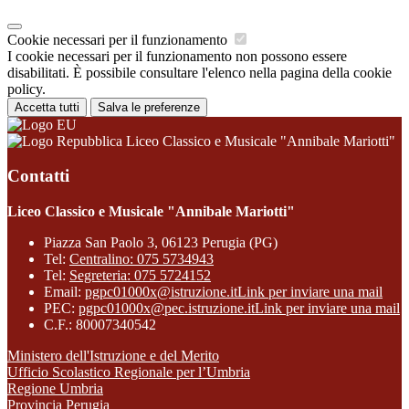
Cookie necessari per il funzionamento
I cookie necessari per il funzionamento non possono essere
disabilitati. È possibile consultare l'elenco nella pagina della cookie
policy.
Accetta tutti
Salva le preferenze
Liceo Classico e Musicale "Annibale Mariotti"
Contatti
Liceo Classico e Musicale "Annibale Mariotti"
Piazza San Paolo 3, 06123 Perugia (PG)
Tel:
Centralino: 075 5734943
Tel:
Segreteria: 075 5724152
Email:
pgpc01000x@istruzione.it
Link per inviare una mail
PEC:
pgpc01000x@pec.istruzione.it
Link per inviare una mail
C.F.: 80007340542
Ministero dell'Istruzione e del Merito
Ufficio Scolastico Regionale per l’Umbria
Regione Umbria
Provincia Perugia