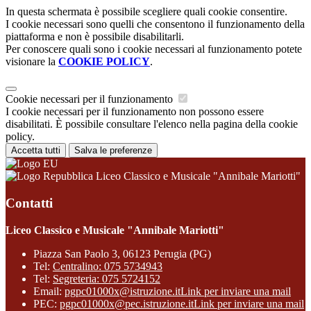
In questa schermata è possibile scegliere quali cookie consentire.
I cookie necessari sono quelli che consentono il funzionamento della
piattaforma e non è possibile disabilitarli.
Per conoscere quali sono i cookie necessari al funzionamento potete
visionare la
COOKIE POLICY
.
Cookie necessari per il funzionamento
I cookie necessari per il funzionamento non possono essere
disabilitati. È possibile consultare l'elenco nella pagina della cookie
policy.
Accetta tutti
Salva le preferenze
Liceo Classico e Musicale "Annibale Mariotti"
Contatti
Liceo Classico e Musicale "Annibale Mariotti"
Piazza San Paolo 3, 06123 Perugia (PG)
Tel:
Centralino: 075 5734943
Tel:
Segreteria: 075 5724152
Email:
pgpc01000x@istruzione.it
Link per inviare una mail
PEC:
pgpc01000x@pec.istruzione.it
Link per inviare una mail