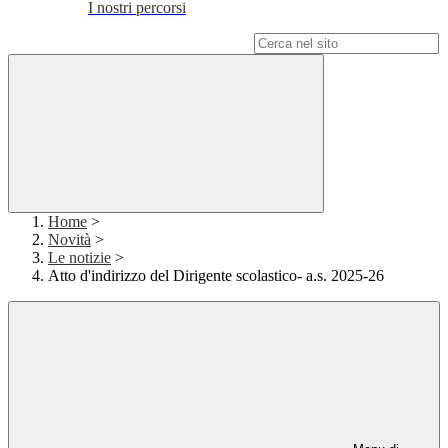
I nostri percorsi
Campo di ricerca per le pagine del sito
Home
>
Novità
>
Le notizie
>
Atto d'indirizzo del Dirigente scolastico- a.s. 2025-26