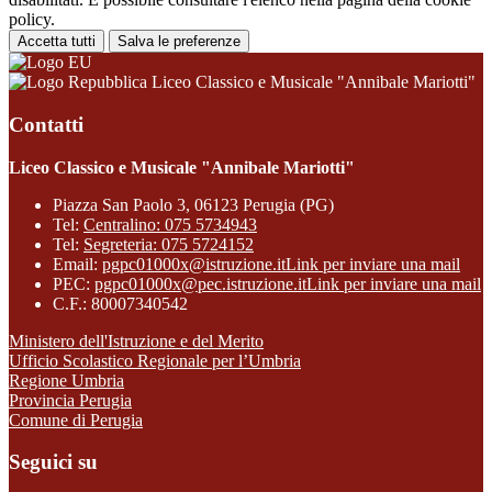
policy.
Accetta tutti
Salva le preferenze
Liceo Classico e Musicale "Annibale Mariotti"
Contatti
Liceo Classico e Musicale "Annibale Mariotti"
Piazza San Paolo 3, 06123 Perugia (PG)
Tel:
Centralino: 075 5734943
Tel:
Segreteria: 075 5724152
Email:
pgpc01000x@istruzione.it
Link per inviare una mail
PEC:
pgpc01000x@pec.istruzione.it
Link per inviare una mail
C.F.: 80007340542
Ministero dell'Istruzione e del Merito
Ufficio Scolastico Regionale per l’Umbria
Regione Umbria
Provincia Perugia
Comune di Perugia
Seguici su