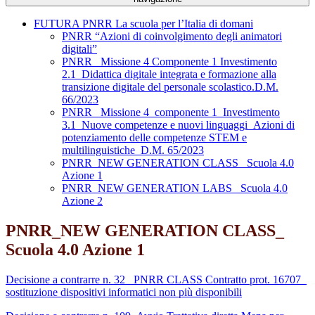
FUTURA PNRR La scuola per l’Italia di domani
PNRR “Azioni di coinvolgimento degli animatori
digitali”
PNRR_ Missione 4 Componente 1 Investimento
2.1_Didattica digitale integrata e formazione alla
transizione digitale del personale scolastico.D.M.
66/2023
PNRR_ Missione 4_componente 1_Investimento
3.1_Nuove competenze e nuovi linguaggi_Azioni di
potenziamento delle competenze STEM e
multilinguistiche_D.M. 65/2023
PNRR_NEW GENERATION CLASS_ Scuola 4.0
Azione 1
PNRR_NEW GENERATION LABS_ Scuola 4.0
Azione 2
PNRR_NEW GENERATION CLASS_
Scuola 4.0 Azione 1
Decisione a contrarre n. 32_ PNRR CLASS Contratto prot. 16707_
sostituzione dispositivi informatici non più disponibili