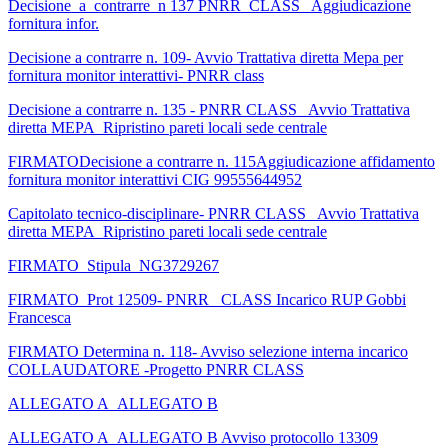
Decisione_a_contrarre_n 137 PNRR_CLASS_ Aggiudicazione
fornitura infor.
Decisione a contrarre n. 109- Avvio Trattativa diretta Mepa per
fornitura monitor interattivi- PNRR class
Decisione a contrarre n. 135 - PNRR CLASS_ Avvio Trattativa
diretta MEPA_Ripristino pareti locali sede centrale
FIRMATODecisione a contrarre n. 115Aggiudicazione affidamento
fornitura monitor interattivi CIG 99555644952
Capitolato tecnico-disciplinare- PNRR CLASS_ Avvio Trattativa
diretta MEPA_Ripristino pareti locali sede centrale
FIRMATO_Stipula_NG3729267
FIRMATO_Prot 12509- PNRR _CLASS Incarico RUP Gobbi
Francesca
FIRMATO Determina n. 118- Avviso selezione interna incarico
COLLAUDATORE -Progetto PNRR CLASS
ALLEGATO A_ALLEGATO B
ALLEGATO A_ALLEGATO B Avviso protocollo 13309