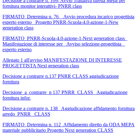
Decisione a contrarre n. 109- Avvio Trattativa diretta Mepa per
fornitura monitor interattivi- PNRR class
FIRMATO_Determina n. 76 _ Avvio procedura incarico progettista
esperto esterno _Progetto PNRR-Scuola-4.0-azione-1-New
generation class
FIRMATO_PNRR-Scuola-4.0-azione-1-Next generation class_
Manifestazione di interesse per _Avviso selezione-progettista _
esperto esterno
Allegato 1 all'avviso MANIFESTAZIONE DI INTERESSE
PROGETTISTA Next generation class
Decisione a contrarre n.137 PNRR CLASS aggiudicazione
fornitura
Decisione_a_contrarre_n 137 PNRR_CLASS_ Aggiudicazione
fornitura infor.
Decisione a contrarre n. 138_ Aggiudicazione affidamento fornitura
arredo_PNRR_ CLASS
FIRMATO_Determina n. 112_Affidamento diretto da ODA MEPA
materiale pubblicitario Progetto Next generation CLASS