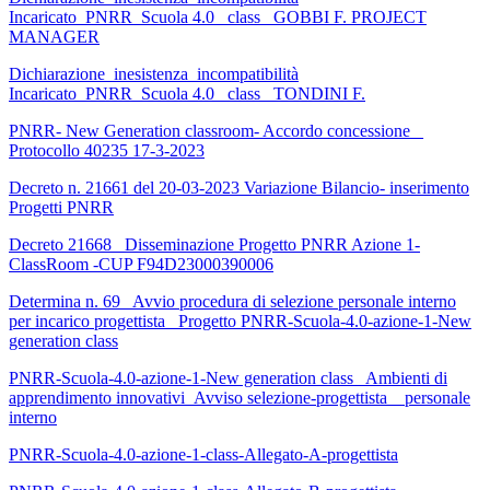
Incaricato_PNRR_Scuola 4.0_ class_ GOBBI F. PROJECT
MANAGER
Dichiarazione_inesistenza_incompatibilità
Incaricato_PNRR_Scuola 4.0_ class_ TONDINI F.
PNRR- New Generation classroom- Accordo concessione _
Protocollo 40235 17-3-2023
Decreto n. 21661 del 20-03-2023 Variazione Bilancio- inserimento
Progetti PNRR
Decreto 21668_ Disseminazione Progetto PNRR Azione 1-
ClassRoom -CUP F94D23000390006
Determina n. 69_ Avvio procedura di selezione personale interno
per incarico progettista _Progetto PNRR-Scuola-4.0-azione-1-New
generation class
PNRR-Scuola-4.0-azione-1-New generation class_ Ambienti di
apprendimento innovativi_Avviso selezione-progettista _ personale
interno
PNRR-Scuola-4.0-azione-1-class-Allegato-A-progettista