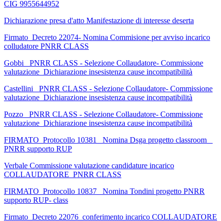
CIG 9955644952
Dichiarazione presa d'atto Manifestazione di interesse deserta
Firmato_Decreto 22074- Nomina Commisione per avviso incarico
colludatore PNRR CLASS
Gobbi_ PNRR CLASS - Selezione Collaudatore- Commissione
valutazione_Dichiarazione insesistenza cause incompatibilità
Castellini_ PNRR CLASS - Selezione Collaudatore- Commissione
valutazione_Dichiarazione insesistenza cause incompatibilità
Pozzo _PNRR CLASS - Selezione Collaudatore- Commissione
valutazione_Dichiarazione insesistenza cause incompatibilità
FIRMATO_Protocollo 10381_ Nomina Dsga progetto classroom _
PNRR supporto RUP
Verbale Commissione valutazione candidature incarico
COLLAUDATORE_PNRR CLASS
FIRMATO_Protocollo 10837_ Nomina Tondini progetto PNRR
supporto RUP- class
Firmato_Decreto 22076_conferimento incarico COLLAUDATORE