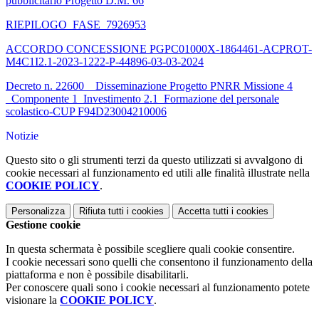
pubblicitario Progetto D.M. 66
RIEPILOGO_FASE_7926953
ACCORDO CONCESSIONE PGPC01000X-1864461-ACPROT-
M4C1I2.1-2023-1222-P-44896-03-03-2024
Decreto n. 22600 _ Disseminazione Progetto PNRR Missione 4
_Componente 1_Investimento 2.1_Formazione del personale
scolastico-CUP F94D23004210006
Notizie
Questo sito o gli strumenti terzi da questo utilizzati si avvalgono di
cookie necessari al funzionamento ed utili alle finalità illustrate nella
COOKIE POLICY
.
Personalizza
Rifiuta tutti
i cookies
Accetta tutti
i cookies
Gestione cookie
In questa schermata è possibile scegliere quali cookie consentire.
I cookie necessari sono quelli che consentono il funzionamento della
piattaforma e non è possibile disabilitarli.
Per conoscere quali sono i cookie necessari al funzionamento potete
visionare la
COOKIE POLICY
.