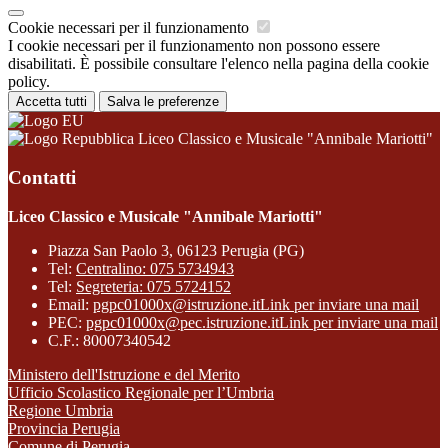
Cookie necessari per il funzionamento
I cookie necessari per il funzionamento non possono essere
disabilitati. È possibile consultare l'elenco nella pagina della cookie
policy.
Accetta tutti
Salva le preferenze
Liceo Classico e Musicale "Annibale Mariotti"
Contatti
Liceo Classico e Musicale "Annibale Mariotti"
Piazza San Paolo 3, 06123 Perugia (PG)
Tel:
Centralino: 075 5734943
Tel:
Segreteria: 075 5724152
Email:
pgpc01000x@istruzione.it
Link per inviare una mail
PEC:
pgpc01000x@pec.istruzione.it
Link per inviare una mail
C.F.: 80007340542
Ministero dell'Istruzione e del Merito
Ufficio Scolastico Regionale per l’Umbria
Regione Umbria
Provincia Perugia
Comune di Perugia