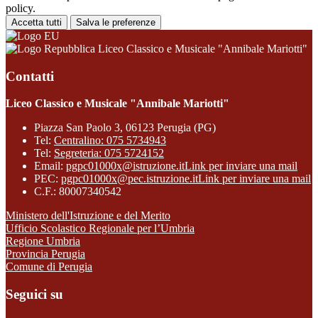
policy.
Accetta tutti
Salva le preferenze
Liceo Classico e Musicale "Annibale Mariotti"
Contatti
Liceo Classico e Musicale "Annibale Mariotti"
Piazza San Paolo 3, 06123 Perugia (PG)
Tel:
Centralino: 075 5734943
Tel:
Segreteria: 075 5724152
Email:
pgpc01000x@istruzione.it
Link per inviare una mail
PEC:
pgpc01000x@pec.istruzione.it
Link per inviare una mail
C.F.: 80007340542
Ministero dell'Istruzione e del Merito
Ufficio Scolastico Regionale per l’Umbria
Regione Umbria
Provincia Perugia
Comune di Perugia
Seguici su