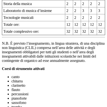
Storia della musica
2
2
2
2
2
Laboratorio di musica d’insieme
2
2
3
3
3
Tecnologie musicali
2
2
2
2
2
Totale ore:
12
12
12
12
12
Totale complessivo ore:
32
32
32
32
32
N.B. È previsto l’insegnamento, in lingua straniera, di una disciplina
non linguistica (CLIL) compresa nell’area delle attività e degli
insegnamenti obbligatori per tutti gli studenti o nell’area degli
insegnamenti attivabili dalle istituzioni scolastiche nei limiti del
contingente di organico ad esse annualmente assegnato.
Corsi di strumento attivati
canto
chitarra
clarinetto
flauto
percussioni
pianoforte
sassofono
tromba