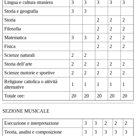
Lingua e cultura straniera
3
3
3
3
3
Storia e geografia
3
3
Storia
2
2
2
Filosofia
2
2
2
Matematica
3
3
2
2
2
Fisica
2
2
2
Scienze naturali
2
2
Storia dell’arte
2
2
2
2
2
Scienze motorie e sportive
2
2
2
2
2
Religione cattolica o attività
1
1
1
1
1
alternative
Totale ore:
20
20
20
20
20
SEZIONE MUSICALE
Esecuzione e interpretazione
3
3
2
2
2
Teoria, analisi e composizione
3
3
3
3
3