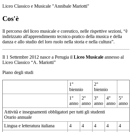
Liceo Classico e Musicale "Annibale Mariotti"
Cos'è
Il percorso del liceo musicale e coreutico, nelle rispettive sezioni, “è
indirizzato all'apprendimento tecnico-pratico della musica e della
danza e allo studio del loro ruolo nella storia e nella cultura”.
Il 1 Settembre 2012 nasce a Perugia il
Liceo Musicale
annesso al
Liceo Classico “A. Mariotti”
Piano degli studi
1°
2°
biennio
biennio
1°
2°
3°
4°
5°
anno
anno
anno
anno
anno
Attività e insegnamenti obbligatori per tutti gli studenti
Orario annuale
Lingua e letteratura italiana
4
4
4
4
4