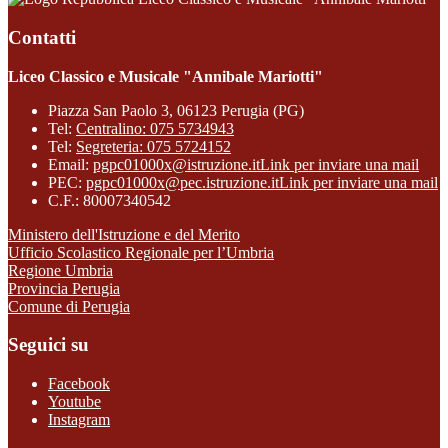
Contatti
Liceo Classico e Musicale "Annibale Mariotti"
Piazza San Paolo 3, 06123 Perugia (PG)
Tel:
Centralino: 075 5734943
Tel:
Segreteria: 075 5724152
Email:
pgpc01000x@istruzione.it
Link per inviare una mail
PEC:
pgpc01000x@pec.istruzione.it
Link per inviare una mail
C.F.: 80007340542
Ministero dell'Istruzione e del Merito
Ufficio Scolastico Regionale per l’Umbria
Regione Umbria
Provincia Perugia
Comune di Perugia
Seguici su
Facebook
Youtube
Instagram