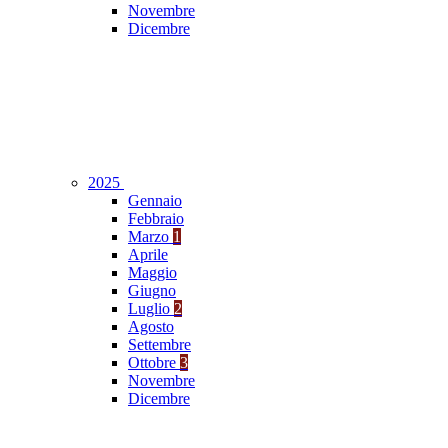
Novembre
Dicembre
2025
Gennaio
Febbraio
Marzo
1
Aprile
Maggio
Giugno
Luglio
2
Agosto
Settembre
Ottobre
3
Novembre
Dicembre