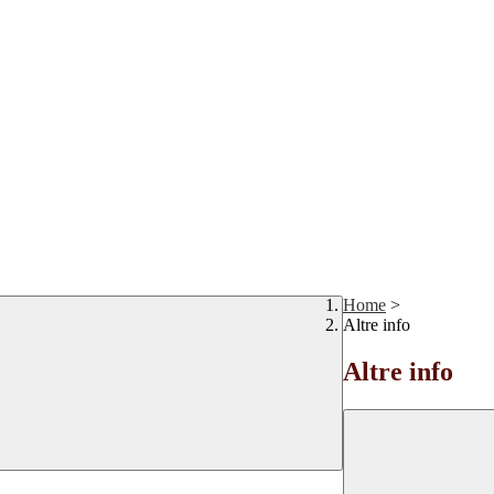
Home
>
Altre info
Altre info