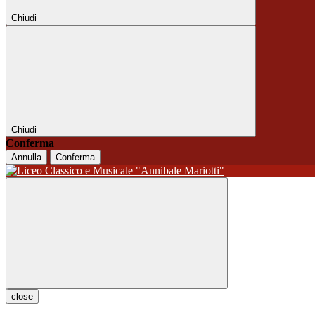
Chiudi
Chiudi
Conferma
Annulla
Conferma
close