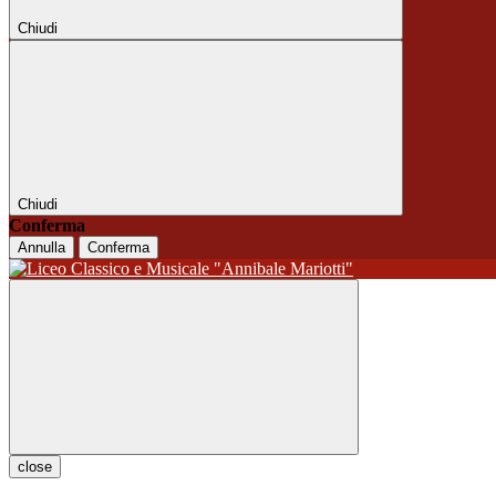
Chiudi
Chiudi
Conferma
Annulla
Conferma
close