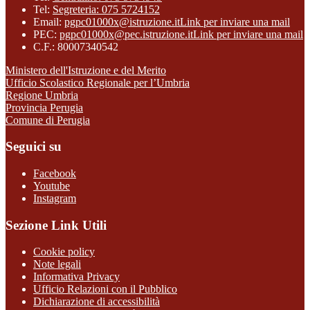
Tel:
Segreteria: 075 5724152
Email:
pgpc01000x@istruzione.it
Link per inviare una mail
PEC:
pgpc01000x@pec.istruzione.it
Link per inviare una mail
C.F.: 80007340542
Ministero dell'Istruzione e del Merito
Ufficio Scolastico Regionale per l’Umbria
Regione Umbria
Provincia Perugia
Comune di Perugia
Seguici su
Facebook
Youtube
Instagram
Sezione Link Utili
Cookie policy
Note legali
Informativa Privacy
Ufficio Relazioni con il Pubblico
Dichiarazione di accessibilità