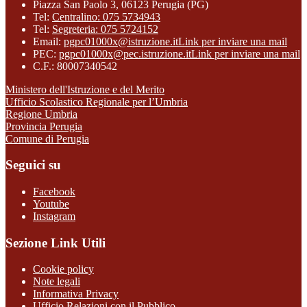
Piazza San Paolo 3, 06123 Perugia (PG)
Tel:
Centralino: 075 5734943
Tel:
Segreteria: 075 5724152
Email:
pgpc01000x@istruzione.it
Link per inviare una mail
PEC:
pgpc01000x@pec.istruzione.it
Link per inviare una mail
C.F.: 80007340542
Ministero dell'Istruzione e del Merito
Ufficio Scolastico Regionale per l’Umbria
Regione Umbria
Provincia Perugia
Comune di Perugia
Seguici su
Facebook
Youtube
Instagram
Sezione Link Utili
Cookie policy
Note legali
Informativa Privacy
Ufficio Relazioni con il Pubblico