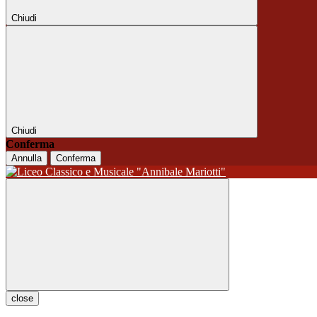
Chiudi
Chiudi
Conferma
Annulla
Conferma
close