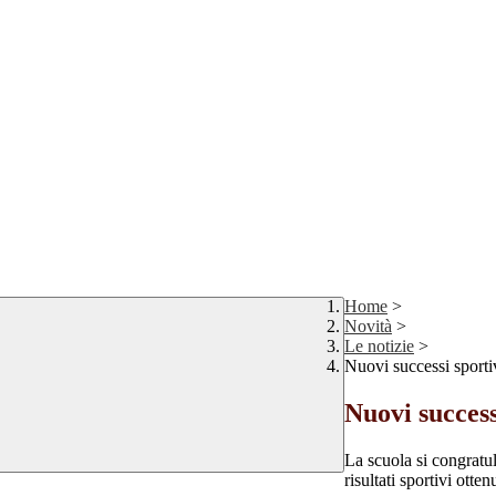
Home
>
Novità
>
Le notizie
>
Nuovi successi sportiv
Nuovi success
La scuola si congratu
risultati sportivi otten