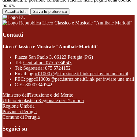
policy.
Accetta tutti
Salva le preferenze
Liceo Classico e Musicale "Annibale Mariotti"
Contatti
Liceo Classico e Musicale "Annibale Mariotti"
Piazza San Paolo 3, 06123 Perugia (PG)
Tel:
Centralino: 075 5734943
Tel:
Segreteria: 075 5724152
Email:
pgpc01000x@istruzione.it
Link per inviare una mail
PEC:
pgpc01000x@pec.istruzione.it
Link per inviare una mail
C.F.: 80007340542
Ministero dell'Istruzione e del Merito
Ufficio Scolastico Regionale per l’Umbria
Regione Umbria
Provincia Perugia
Comune di Perugia
Seguici su