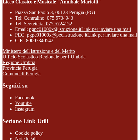
Liceo Classico e Musicale "Annibale Mariotti"
Piazza San Paolo 3, 06123 Perugia (PG)
Tel:
Centralino: 075 5734943
Tel:
Segreteria: 075 5724152
Email:
pgpc01000x@istruzione.it
Link per inviare una mail
PEC:
pgpc01000x@pec.istruzione.it
Link per inviare una mail
C.F.: 80007340542
Ministero dell'Istruzione e del Merito
Ufficio Scolastico Regionale per l’Umbria
Regione Umbria
Provincia Perugia
Comune di Perugia
Seguici su
Facebook
Youtube
Instagram
Sezione Link Utili
Cookie policy
Note legali