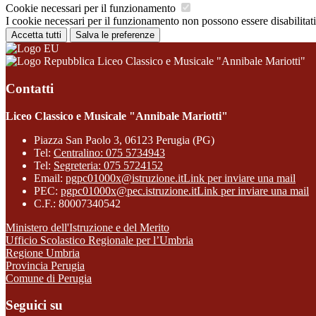
Cookie necessari per il funzionamento
I cookie necessari per il funzionamento non possono essere disabilitati.
Accetta tutti
Salva le preferenze
Liceo Classico e Musicale "Annibale Mariotti"
Contatti
Liceo Classico e Musicale "Annibale Mariotti"
Piazza San Paolo 3, 06123 Perugia (PG)
Tel:
Centralino: 075 5734943
Tel:
Segreteria: 075 5724152
Email:
pgpc01000x@istruzione.it
Link per inviare una mail
PEC:
pgpc01000x@pec.istruzione.it
Link per inviare una mail
C.F.: 80007340542
Ministero dell'Istruzione e del Merito
Ufficio Scolastico Regionale per l’Umbria
Regione Umbria
Provincia Perugia
Comune di Perugia
Seguici su