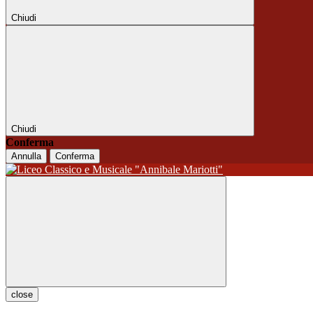
Chiudi
Chiudi
Conferma
Annulla
Conferma
close