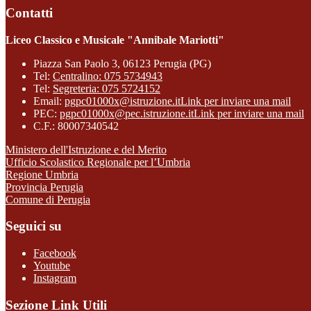
Contatti
Liceo Classico e Musicale "Annibale Mariotti"
Piazza San Paolo 3, 06123 Perugia (PG)
Tel:
Centralino: 075 5734943
Tel:
Segreteria: 075 5724152
Email:
pgpc01000x@istruzione.it
Link per inviare una mail
PEC:
pgpc01000x@pec.istruzione.it
Link per inviare una mail
C.F.: 80007340542
Ministero dell'Istruzione e del Merito
Ufficio Scolastico Regionale per l’Umbria
Regione Umbria
Provincia Perugia
Comune di Perugia
Seguici su
Facebook
Youtube
Instagram
Sezione Link Utili