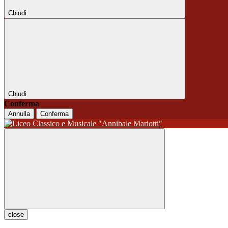
Chiudi
Chiudi
Conferma
Annulla
Conferma
close