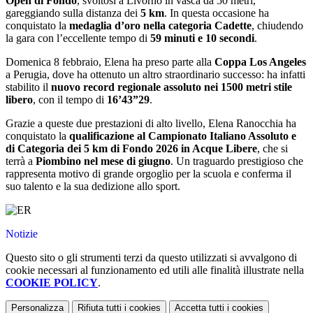
Open di Fondo
, svoltosi a Livorno in vasca da 50 metri,
gareggiando sulla distanza dei
5 km
. In questa occasione ha
conquistato la
medaglia d’oro nella categoria Cadette
, chiudendo
la gara con l’eccellente tempo di
59 minuti e 10 secondi
.
Domenica 8 febbraio, Elena ha preso parte alla
Coppa Los Angeles
a Perugia, dove ha ottenuto un altro straordinario successo: ha infatti
stabilito il
nuovo record regionale assoluto nei 1500 metri stile
libero
, con il tempo di
16’43”29
.
Grazie a queste due prestazioni di alto livello, Elena Ranocchia ha
conquistato la
qualificazione al Campionato Italiano Assoluto e
di Categoria dei 5 km di Fondo 2026 in Acque Libere
, che si
terrà a
Piombino nel mese di giugno
. Un traguardo prestigioso che
rappresenta motivo di grande orgoglio per la scuola e conferma il
suo talento e la sua dedizione allo sport.
Notizie
Questo sito o gli strumenti terzi da questo utilizzati si avvalgono di
cookie necessari al funzionamento ed utili alle finalità illustrate nella
COOKIE POLICY
.
Personalizza
Rifiuta tutti
i cookies
Accetta tutti
i cookies