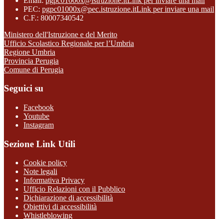
Email:
pgpc01000x@istruzione.it
Link per inviare una mail
PEC:
pgpc01000x@pec.istruzione.it
Link per inviare una mail
C.F.: 80007340542
Ministero dell'Istruzione e del Merito
Ufficio Scolastico Regionale per l’Umbria
Regione Umbria
Provincia Perugia
Comune di Perugia
Seguici su
Facebook
Youtube
Instagram
Sezione Link Utili
Cookie policy
Note legali
Informativa Privacy
Ufficio Relazioni con il Pubblico
Dichiarazione di accessibilità
Obiettivi di accessibilità
Whistleblowing