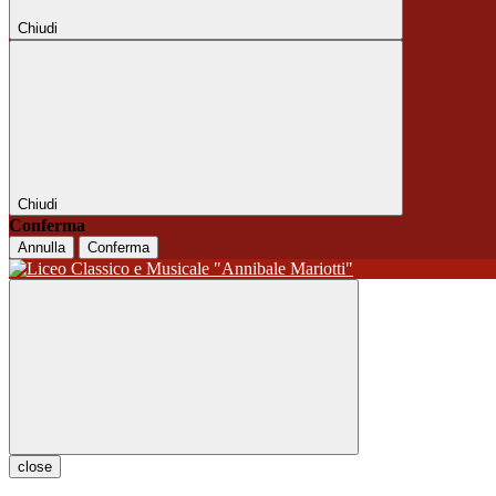
Chiudi
Chiudi
Conferma
Annulla
Conferma
close