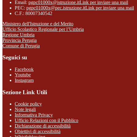
Email:
pgpc01000x@istruzione.it
Link per inviare una mail
PEC:
pgpc01000x@pec.istruzione.it
Link per inviare una mail
C.F.: 80007340542
Ministero dell'Istruzione e del Merito
Ufficio Scolastico Regionale per l’Umbria
Regione Umbria
Provincia Perugia
Comune di Perugia
Seguici su
Facebook
Youtube
Instagram
Sezione Link Utili
Cookie policy
Note legali
Informativa Privacy
Ufficio Relazioni con il Pubblico
Dichiarazione di accessibilità
Obiettivi di accessibilità
Whistleblowing