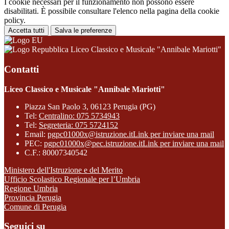
I cookie necessari per il funzionamento non possono essere
disabilitati. È possibile consultare l'elenco nella pagina della cookie
policy.
Accetta tutti
Salva le preferenze
Liceo Classico e Musicale "Annibale Mariotti"
Contatti
Liceo Classico e Musicale "Annibale Mariotti"
Piazza San Paolo 3, 06123 Perugia (PG)
Tel:
Centralino: 075 5734943
Tel:
Segreteria: 075 5724152
Email:
pgpc01000x@istruzione.it
Link per inviare una mail
PEC:
pgpc01000x@pec.istruzione.it
Link per inviare una mail
C.F.: 80007340542
Ministero dell'Istruzione e del Merito
Ufficio Scolastico Regionale per l’Umbria
Regione Umbria
Provincia Perugia
Comune di Perugia
Seguici su