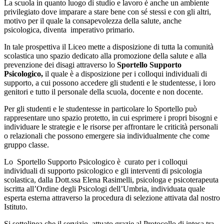
La scuola in quanto luogo di studio e lavoro è anche un ambiente
privilegiato dove imparare a stare bene con sé stessi e con gli altri,
motivo per il quale la consapevolezza della salute, anche
psicologica, diventa imperativo primario.
In tale prospettiva il Liceo mette a disposizione di tutta la comunità
scolastica uno spazio dedicato alla promozione della salute e alla
prevenzione dei disagi attraverso lo
Sportello Supporto
Psicologico,
il quale è a disposizione per i colloqui individuali di
supporto, a cui possono accedere gli studenti e le studentesse, i loro
genitori e tutto il personale della scuola, docente e non docente.
Per gli studenti e le studentesse in particolare lo Sportello può
rappresentare uno spazio protetto, in cui esprimere i propri bisogni e
individuare le strategie e le risorse per affrontare le criticità personali
o relazionali che possono emergere sia individualmente che come
gruppo classe.
Lo Sportello Supporto Psicologico è curato per i colloqui
individuali di supporto psicologico e gli interventi di psicologia
scolastica, dalla Dott.ssa Elena Rasimelli, psicologa e psicoterapeuta
iscritta all’Ordine degli Psicologi dell’Umbria, individuata quale
esperta esterna attraverso la procedura di selezione attivata dal nostro
Istituto.
Si sottolinea che il servizio, attuato grazie al Protocollo di intesa tra